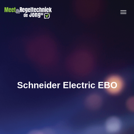
IXON Por
Schneider Electric EBO