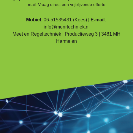
mail. Vraag direct een vrijblijvende offerte
Mobiel:
06-51535431
(Kees) |
E-mail:
info@menrtechniek.nl
Meet en Regeltechniek | Productieweg 3 | 3481 MH
Harmelen