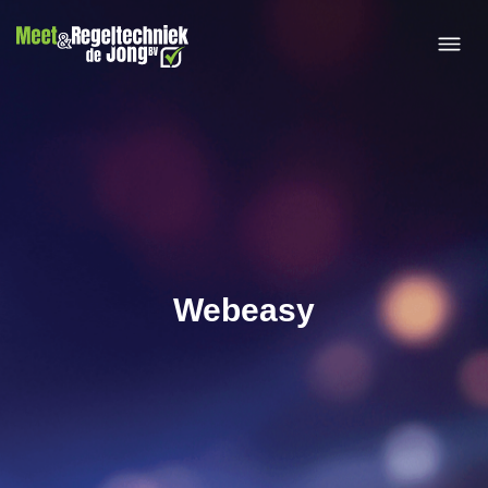
IXON Por
Webeasy